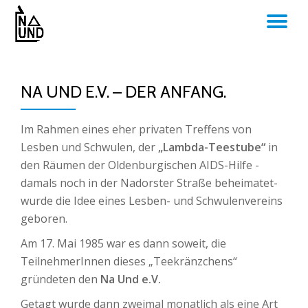
TO
Skip
to
NA
content
NA UND E.V. – DER ANFANG.
Im Rahmen eines eher privaten Treffens von
Lesben und Schwulen, der
„Lambda-Teestube“
in
den Räumen der Oldenburgischen AIDS-Hilfe -
damals noch in der Nadorster Straße beheimatet-
wurde die Idee eines Lesben- und Schwulenvereins
geboren.
Am 17. Mai 1985 war es dann soweit, die
TeilnehmerInnen dieses „Teekränzchens“
gründeten den
Na Und e.V.
Getagt wurde dann zweimal monatlich als eine Art